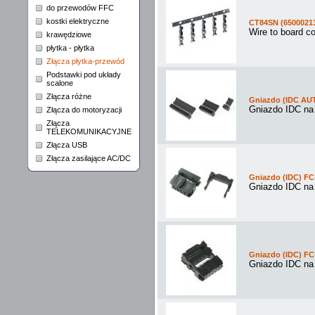
do przewodów FFC
kostki elektryczne
CT84SN (6500021
Wire to board c
krawędziowe
płytka - płytka
Złącza płytka-przewód
Podstawki pod układy
scalone
Złącza różne
Gniazdo (IDC AU
Gniazdo IDC na
Złącza do motoryzacji
Złącza
TELEKOMUNIKACYJNE
Złącza USB
Złącza zasilające AC/DC
Gniazdo (IDC) FC-
Gniazdo IDC n
Gniazdo (IDC) FC-
Gniazdo IDC n