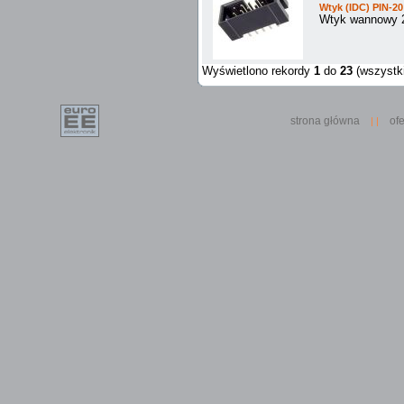
Wtyk (IDC) PIN-20
Wtyk wannowy 2
Wyświetlono rekordy
1
do
23
(wszystk
strona główna
ofe
| |