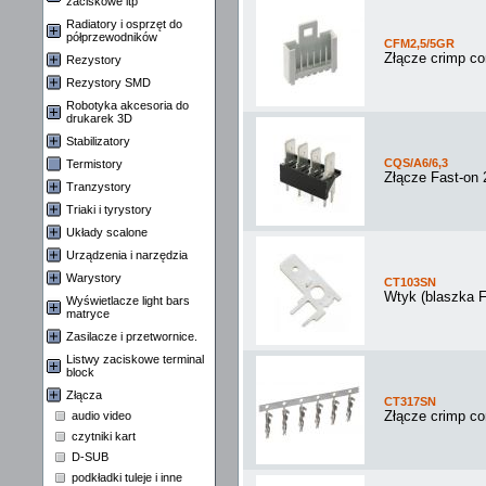
zaciskowe itp
Radiatory i osprzęt do
półprzewodników
CFM2,5/5GR
Złącze crimp c
Rezystory
Rezystory SMD
Robotyka akcesoria do
drukarek 3D
Stabilizatory
CQS/A6/6,3
Termistory
Złącze Fast-on
Tranzystory
Triaki i tyrystory
Układy scalone
Urządzenia i narzędzia
Warystory
CT103SN
Wtyk (blaszka 
Wyświetlacze light bars
matryce
Zasilacze i przetwornice.
Listwy zaciskowe terminal
block
Złącza
CT317SN
Złącze crimp co
audio video
czytniki kart
D-SUB
podkładki tuleje i inne