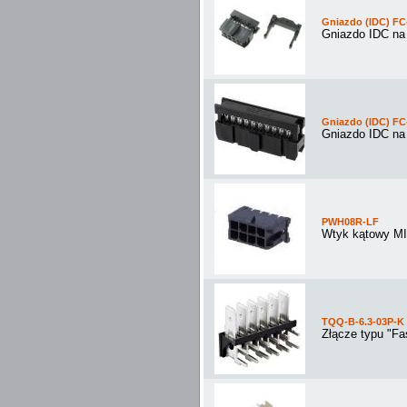
Gniazdo (IDC) FC-
Gniazdo IDC n
Gniazdo (IDC) FC-
Gniazdo IDC n
PWH08R-LF
Wtyk kątowy MI
TQQ-B-6.3-03P-K
Złącze typu "Fa