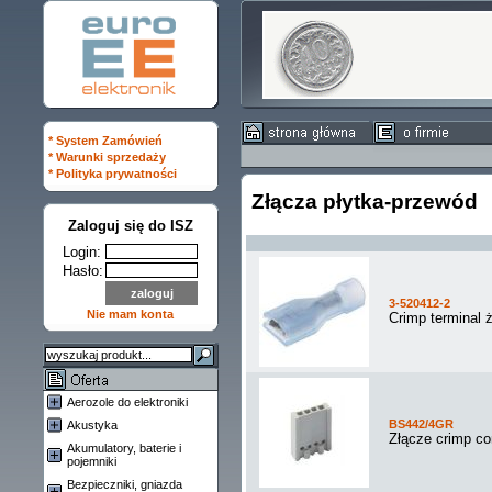
* System Zamówień
* Warunki sprzedaży
* Polityka prywatności
Złącza płytka-przewód
Zaloguj się do ISZ
Login:
Hasło:
3-520412-2
Nie mam konta
Crimp terminal
Aerozole do elektroniki
BS442/4GR
Akustyka
Złącze crimp co
Akumulatory, baterie i
pojemniki
Bezpieczniki, gniazda