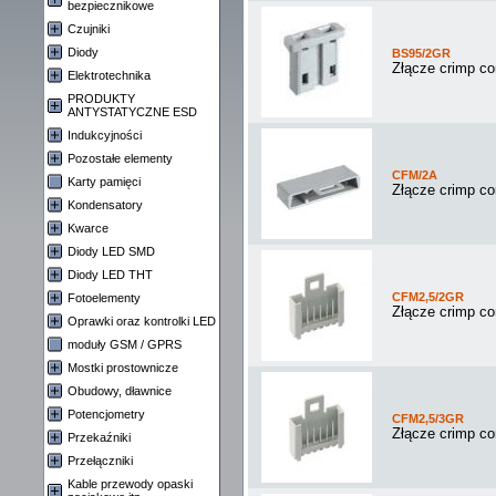
bezpiecznikowe
Czujniki
Diody
BS95/2GR
Złącze crimp co
Elektrotechnika
PRODUKTY
ANTYSTATYCZNE ESD
Indukcyjności
Pozostałe elementy
CFM/2A
Karty pamięci
Złącze crimp c
Kondensatory
Kwarce
Diody LED SMD
Diody LED THT
CFM2,5/2GR
Fotoelementy
Złącze crimp c
Oprawki oraz kontrolki LED
moduły GSM / GPRS
Mostki prostownicze
Obudowy, dławnice
Potencjometry
CFM2,5/3GR
Złącze crimp c
Przekaźniki
Przełączniki
Kable przewody opaski